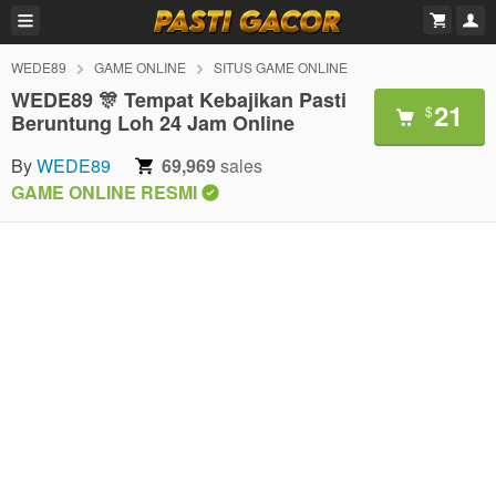
WEDE89
GAME ONLINE
SITUS GAME ONLINE
WEDE89 🎊 Tempat Kebajikan Pasti
21
$
Beruntung Loh 24 Jam Online
By
WEDE89
69,969
sales
GAME ONLINE RESMI