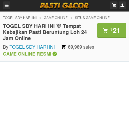
TOGEL SDY HARI INI
GAME ONLINE
SITUS GAME ONLINE
TOGEL SDY HARI INI 🎊 Tempat
21
$
Kebajikan Pasti Beruntung Loh 24
Jam Online
By
TOGEL SDY HARI INI
69,969
sales
GAME ONLINE RESMI