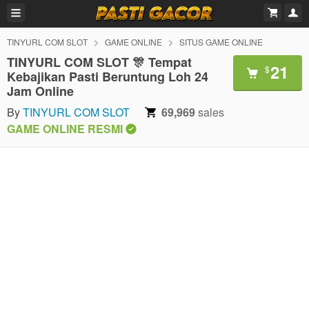
TINYURL COM SLOT
GAME ONLINE
SITUS GAME ONLINE
TINYURL COM SLOT 🎊 Tempat
21
$
Kebajikan Pasti Beruntung Loh 24
Jam Online
By
TINYURL COM SLOT
69,969
sales
GAME ONLINE RESMI