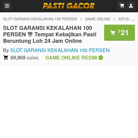
SLOT GARANSI KEKALAHAN 100 PERSEN
GAME ONLINE
SITUS GAME ONLINE
SLOT GARANSI KEKALAHAN 100
21
$
PERSEN 🎊 Tempat Kebajikan Pasti
Beruntung Loh 24 Jam Online
By
SLOT GARANSI KEKALAHAN 100 PERSEN
69,969
sales
GAME ONLINE RESMI