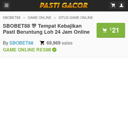
SBOBET88
GAME ONLINE
SITUS GAME ONLINE
SBOBET88 🎊 Tempat Kebajikan
21
$
Pasti Beruntung Loh 24 Jam Online
By
SBOBET88
69,969
sales
GAME ONLINE RESMI