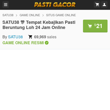
SATU38
GAME ONLINE
SITUS GAME ONLINE
SATU38 🎊 Tempat Kebajikan Pasti
21
$
Beruntung Loh 24 Jam Online
By
SATU38
69,969
sales
GAME ONLINE RESMI