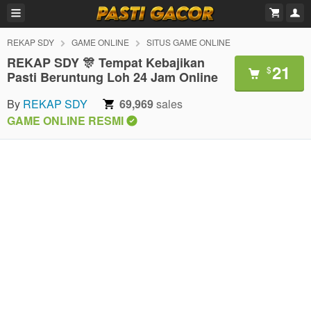
REKAP SDY
GAME ONLINE
SITUS GAME ONLINE
REKAP SDY 🎊 Tempat Kebajikan
21
$
Pasti Beruntung Loh 24 Jam Online
By
REKAP SDY
69,969
sales
GAME ONLINE RESMI