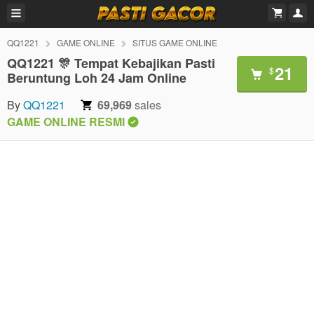
QQ1221
GAME ONLINE
SITUS GAME ONLINE
QQ1221 🎊 Tempat Kebajikan Pasti
21
$
Beruntung Loh 24 Jam Online
By
QQ1221
69,969
sales
GAME ONLINE RESMI