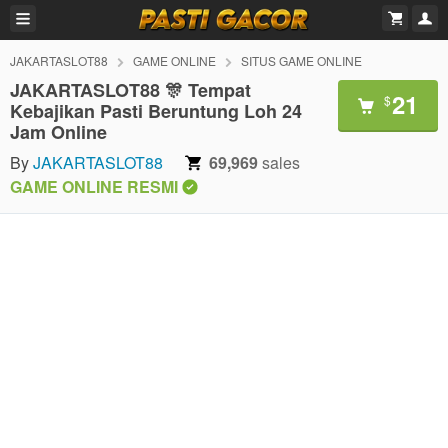
JAKARTASLOT88
GAME ONLINE
SITUS GAME ONLINE
JAKARTASLOT88 🎊 Tempat
21
$
Kebajikan Pasti Beruntung Loh 24
Jam Online
By
JAKARTASLOT88
69,969
sales
GAME ONLINE RESMI