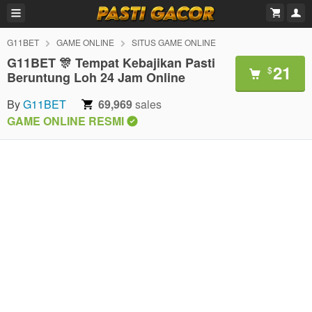
G11BET
GAME ONLINE
SITUS GAME ONLINE
G11BET 🎊 Tempat Kebajikan Pasti
21
$
Beruntung Loh 24 Jam Online
By
G11BET
69,969
sales
GAME ONLINE RESMI