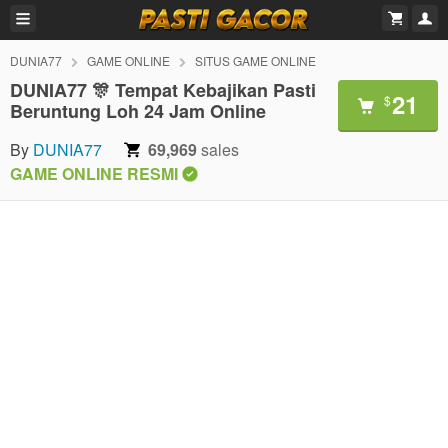
DUNIA77
GAME ONLINE
SITUS GAME ONLINE
DUNIA77 🎊 Tempat Kebajikan Pasti
21
$
Beruntung Loh 24 Jam Online
By
DUNIA77
69,969
sales
GAME ONLINE RESMI