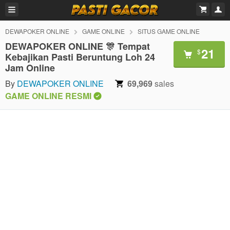
DEWAPOKER ONLINE
GAME ONLINE
SITUS GAME ONLINE
DEWAPOKER ONLINE 🎊 Tempat
21
$
Kebajikan Pasti Beruntung Loh 24
Jam Online
By
DEWAPOKER ONLINE
69,969
sales
GAME ONLINE RESMI