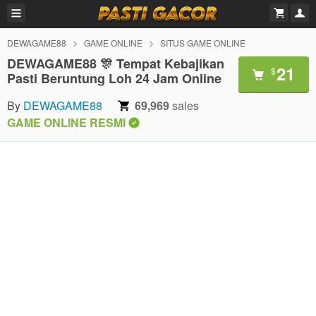
DEWAGAME88
GAME ONLINE
SITUS GAME ONLINE
DEWAGAME88 🎊 Tempat Kebajikan
21
$
Pasti Beruntung Loh 24 Jam Online
By
DEWAGAME88
69,969
sales
GAME ONLINE RESMI