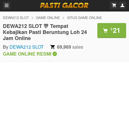
DEWA212 SLOT
GAME ONLINE
SITUS GAME ONLINE
DEWA212 SLOT 🎊 Tempat
21
$
Kebajikan Pasti Beruntung Loh 24
Jam Online
By
DEWA212 SLOT
69,969
sales
GAME ONLINE RESMI