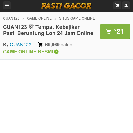
CUAN123
GAME ONLINE
SITUS GAME ONLINE
CUAN123 🎊 Tempat Kebajikan
21
$
Pasti Beruntung Loh 24 Jam Online
By
CUAN123
69,969
sales
GAME ONLINE RESMI