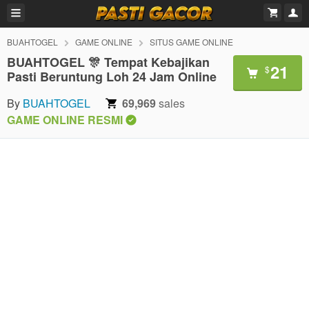
BUAHTOGEL
GAME ONLINE
SITUS GAME ONLINE
BUAHTOGEL 🎊 Tempat Kebajikan
21
$
Pasti Beruntung Loh 24 Jam Online
By
BUAHTOGEL
69,969
sales
GAME ONLINE RESMI