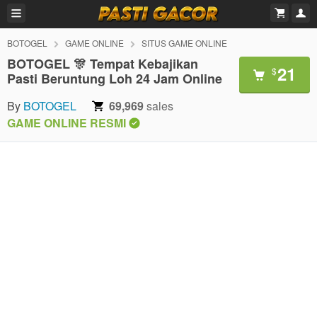
BOTOGEL
GAME ONLINE
SITUS GAME ONLINE
BOTOGEL 🎊 Tempat Kebajikan
21
$
Pasti Beruntung Loh 24 Jam Online
By
BOTOGEL
69,969
sales
GAME ONLINE RESMI