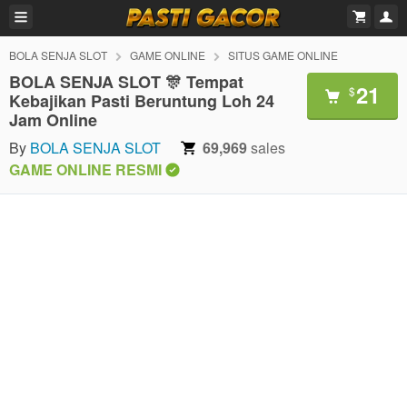
BOLA SENJA SLOT
GAME ONLINE
SITUS GAME ONLINE
BOLA SENJA SLOT 🎊 Tempat
21
$
Kebajikan Pasti Beruntung Loh 24
Jam Online
By
BOLA SENJA SLOT
69,969
sales
GAME ONLINE RESMI