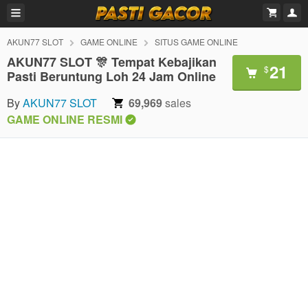
AKUN77 SLOT
GAME ONLINE
SITUS GAME ONLINE
AKUN77 SLOT 🎊 Tempat Kebajikan
21
$
Pasti Beruntung Loh 24 Jam Online
By
AKUN77 SLOT
69,969
sales
GAME ONLINE RESMI