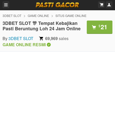
3DBET SLOT
GAME ONLINE
SITUS GAME ONLINE
3DBET SLOT 🎊 Tempat Kebajikan
21
$
Pasti Beruntung Loh 24 Jam Online
By
3DBET SLOT
69,969
sales
GAME ONLINE RESMI