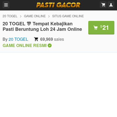
20 TOGEL
GAME ONLINE
SITUS GAME ONLINE
20 TOGEL 🎊 Tempat Kebajikan
21
$
Pasti Beruntung Loh 24 Jam Online
By
20 TOGEL
69,969
sales
GAME ONLINE RESMI