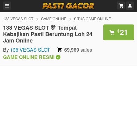
138 VEGAS SLOT
GAME ONLINE
SITUS GAME ONLINE
138 VEGAS SLOT 🎊 Tempat
21
$
Kebajikan Pasti Beruntung Loh 24
Jam Online
By
138 VEGAS SLOT
69,969
sales
GAME ONLINE RESMI